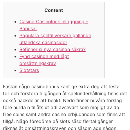
Content
Casino Casinoluck inloggning –
Bonusar
Populära speltillverkare gällande
utländska casinosidor
Befinner si nya casinon säkra?
Fynd casinon med lågt
omsättningskrav
Slotstars
Fastän någo casinobonus kant ge extra deg att testa
för och förstora tillgången åt spelunderhållning finns det
också nackdelar att beakt. Nedo finner ni våra förslag
före hurda n tillåts ut odl avsevärt som möjligt av do
free spins samt andra casino erbjudanden som finns att
tillgå. Någo föredöme på slots såso flertal gånger
räknas åt omsättningskraven och såsom äge någon