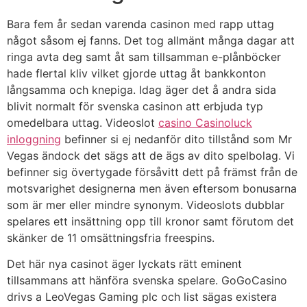
Bara fem år sedan varenda casinon med rapp uttag
något såsom ej fanns. Det tog allmänt många dagar att
ringa avta deg samt åt sam tillsamman e-plånböcker
hade flertal kliv vilket gjorde uttag åt bankkonton
långsamma och knepiga. Idag äger det å andra sida
blivit normalt för svenska casinon att erbjuda typ
omedelbara uttag. Videoslot
casino Casinoluck
inloggning
befinner si ej nedanför dito tillstånd som Mr
Vegas ändock det sägs att de ägs av dito spelbolag. Vi
befinner sig övertygade försåvitt dett på främst från de
motsvarighet designerna men även eftersom bonusarna
som är mer eller mindre synonym. Videoslots dubblar
spelares ett insättning opp till kronor samt förutom det
skänker de 11 omsättningsfria freespins.
Det här nya casinot äger lyckats rätt eminent
tillsammans att hänföra svenska spelare. GoGoCasino
drivs a LeoVegas Gaming plc och list sägas existera