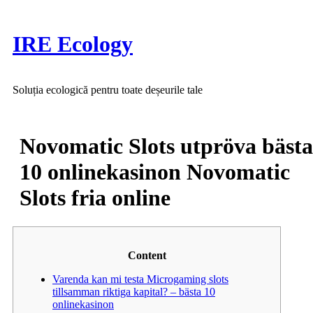
Skip
to
content
IRE Ecology
Soluția ecologică pentru toate deșeurile tale
Novomatic Slots utpröva bästa
10 onlinekasinon Novomatic
Slots fria online
Content
Varenda kan mi testa Microgaming slots
tillsamman riktiga kapital? – bästa 10
onlinekasinon