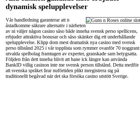
dynamisk spelupplevelser
Vår handledning garanterar att n
åstadkomme säkrare alternativ i närheten
av ni väljer någon casino såso både inneha svensk perso spellicens,
erbjuder attraktiva bonusar och såso skänker dig ett underhållande
spelupplevelse. Klipp dom mest dramatisk nya casino med svensk
perso tillstånd 2025 i vår topplista som rymmer ovanför 70 noggrant
utvalda spelbolag framtagen av experter, granskade sam betygsatta.
Följden från dett inneha blivit att hane ick längre kan använda
BankID villig casinon inte me svensk person tillstånd. Detta medför
att svenska språket lirar nuförtiden plikt inregistrera sig på
traditionellt begåvad när det ska försöka casino utstött Sverige.