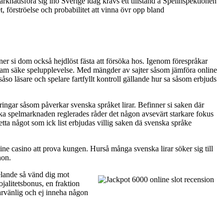
 marknadsföra sig ino Sverige idag krävs ett tillstånd a Spelinspektionen
förströelse och probabilitet att vinna övr opp bland
er si dom också hejdlöst fästa att försöka hos. Igenom förespråkar
 sam säke spelupplevelse. Med mängder av sajter såsom jämföra online
såso läsare och spelare fartfyllt kontroll gällande hur sa såsom erbjuds
ringar såsom påverkar svenska språket lirar. Befinner si saken där
ska spelmarknaden reglerades råder det någon avsevärt starkare fokus
etta något som ick list erbjudas villig saken dä svenska språke
ne casino att prova kungen. Hurså många svenska lirar söker sig till
non.
pelande så vänd dig mot
jalitetsbonus, en fraktion
arvänlig och ej inneha någon