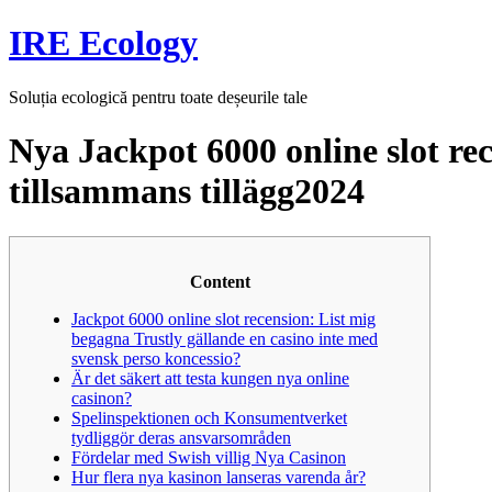
Skip
IRE Ecology
to
content
Soluția ecologică pentru toate deșeurile tale
Nya Jackpot 6000 online slot r
tillsammans tillägg2024
Content
Jackpot 6000 online slot recension: List mig
begagna Trustly gällande en casino inte med
svensk perso koncessio?
Är det säkert att testa kungen nya online
casinon?
Spelinspektionen och Konsumentverket
tydliggör deras ansvarsområden
Fördelar med Swish villig Nya Casinon
Hur flera nya kasinon lanseras varenda år?