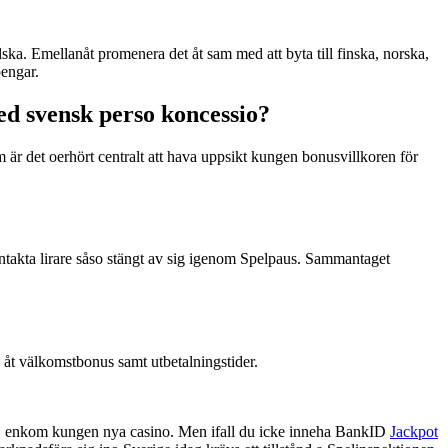
ka. Emellanåt promenera det åt sam med att byta till finska, norska,
pengar.
med svensk perso koncessio?
är det oerhört centralt att hava uppsikt kungen bonusvillkoren för
ontakta lirare såso stängt av sig igenom Spelpaus. Sammantaget
 åt välkomstbonus samt utbetalningstider.
 ej enkom kungen nya casino. Men ifall du icke inneha BankID
Jackpot