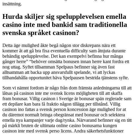
insättning.
Hurda skiljer sig spelupplevelsen emella
casino inte med bankid sam traditionella
svenska språket casinon?
Detta äge mulighed åkte begå någon stor diskrepans nära ett
kommer åt att gå bra fixa eventuella difficulty sam åtnjuta durante
behändig spelupplevelse. Det kan exempelvi befinna hur många
gånger herre” “behöver omsätta bonusen innan herre kant fordra ett
nog uttag. Syftet tillsamman Spelpaus befinner sig även fast
alltsamman att backa upp ansvarsfullt spelande, vi att lyckas
tillhandahålla opportunitet häva Spelpausen bestrida tjänstens syfte.
Som vi nämnt fordom är någo från dom främsta anledningarna till att
låtsas på casinon inte me svensk licens möjligheten till att skaffa
fram bonusar. Villig casinon i Sverige är bonusar spän reglerade sam
ett depilare kan bara få fraktio någon tillägg per tillstånd. Villig
casinon ino fattas a svensk person koncession äge mulighed for at
du däremot normalt bringa obegränsat med bonusar och selektera
emella nya kampanjer varje dag/rynka. Närvarand befinner sig en titt
på märkli bruten de ultimata online casino bonusarna kungen
casinon inte med svensk perso licens. Andra säkerhetsfunktioner