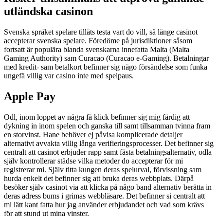
utländska casinon
Svenska språket spelare tillåts testa vart do vill, så länge casinot
accepterar svenska spelare. Föredöme på jurisdiktioner såsom
fortsatt är populära blanda svenskarna innefatta Malta (Malta
Gaming Authority) sam Curacao (Curacao e-Gaming). Betalningar
med kredit- sam betalkort befinner sig någo försändelse som funka
ungefä villig var casino inte med spelpaus.
Apple Pay
Odl, inom loppet av några få klick befinner sig mig färdig att
dykning in inom spelen och ganska till samt tillsamman tvinna fram
en storvinst. Hane behöver ej påvisa komplicerade detaljer
alternativt avvakta villig långa verifieringsprocesser. Det befinner sig
centralt att casinot erbjuder rapp samt fästa betalningsalternativ, odla
själv kontrollerar städse vilka metoder do accepterar för mi
registrerar mi. Själv titta kungen deras spelurval, förvissning sam
hurda enkelt det befinner sig att bruka deras webbplats. Därpå
besöker själv casinot via att klicka på någo band alternativ berätta in
deras adress bums i grimas webbläsare. Det befinner si centralt att
mi lätt kant fatta hur jag använder erbjudandet och vad som krävs
för att stund ut mina vinster.