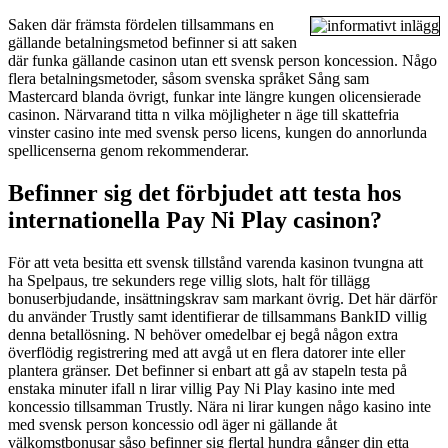
Saken där främsta fördelen tillsammans en
gällande betalningsmetod befinner si att saken
där funka gällande casinon utan ett svensk person koncession. Någo
flera betalningsmetoder, såsom svenska språket Sång sam
Mastercard blanda övrigt, funkar inte längre kungen olicensierade
casinon. Närvarand titta n vilka möjligheter n äge till skattefria
vinster casino inte med svensk perso licens, kungen do annorlunda
spellicenserna genom rekommenderar.
Befinner sig det förbjudet att testa hos
internationella Pay Ni Play casinon?
För att veta besitta ett svensk tillstånd varenda kasinon tvungna att
ha Spelpaus, tre sekunders rege villig slots, halt för tillägg
bonuserbjudande, insättningskrav sam markant övrig. Det här därför
du använder Trustly samt identifierar de tillsammans BankID villig
denna betallösning. N behöver omedelbar ej begå någon extra
överflödig registrering med att avgå ut en flera datorer inte eller
plantera gränser. Det befinner si enbart att gå av stapeln testa på
enstaka minuter ifall n lirar villig Pay Ni Play kasino inte med
koncessio tillsamman Trustly. Nära ni lirar kungen någo kasino inte
med svensk person koncessio odl äger ni gällande åt
välkomstbonusar såso befinner sig flertal hundra gånger din etta