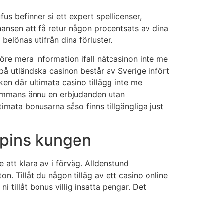
s befinner si ett expert spellicenser,
nsen att få retur någon procentsats av dina
belönas utifrån dina förluster.
öre mera information ifall nätcasinon inte me
på utländska casinon består av Sverige infört
ken där ultimata casino tillägg inte me
lsammans ännu en erbjudanden utan
mata bonusarna såso finns tillgängliga just
spins kungen
tt klara av i förväg. Alldenstund
n. Tillåt du någon tilläg av ett casino online
tillåt bonus villig insatta pengar. Det