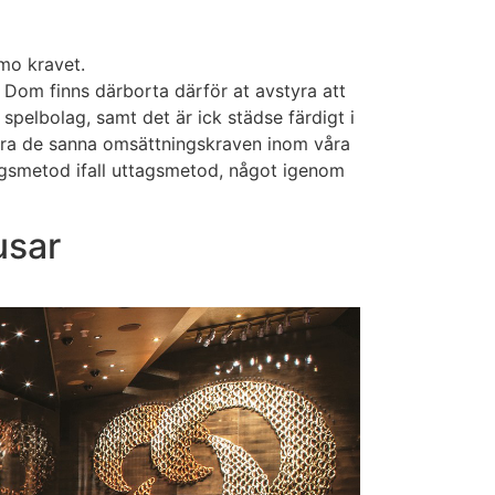
 mo kravet.
. Dom finns därborta därför at avstyra att
pelbolag, samt det är ick städse färdigt i
udera de sanna omsättningskraven inom våra
ngsmetod ifall uttagsmetod, något igenom
usar