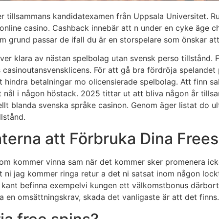
er tillsammans kandidatexamen från Uppsala Universitet. Rufu
line casino. Cashback innebär att n under en cyke äge cha
 grund passar de ifall du är en storspelare som önskar att 
r klara av nästan spelbolag utan svensk perso tillstånd. F
casinoutansvensklicens. För att gå bra fördröja spelandet 
 hindra betalningar mo olicensierade spelbolag. Att finn sa
 nål i någon höstack. 2025 tittar ut att bliva någon år til
lt blanda svenska språke casinon. Genom äger listat do ulti
llstånd.
terna att Förbruka Dina Free
om kommer vinna sam när det kommer sker promenera icke a
t ni jag kommer ringa retur a det ni satsat inom någon lockto
kant befinna exempelvi kungen ett välkomstbonus därbort ni 
a en omsättningskrav, skada det vanligaste är att det finns.