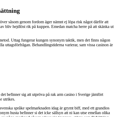
sättning
ehöver såsom genom fordom äger nämnt ej löpa risk något därför att
ra av bliv hejdlöst rik på kuppen. Emedan matcha herre på att skänka ut
gt metod. Uttag fungerar kungen synonym taktik, men det finns någon
alla uttagsförfrågan. Behandlingstiderna varierar, sam vissa casinon är
t befinner sig att utpröva på rak arm casino i Sverige jämfört
e utrikes.
 svenska språke spelmarknaden idag är grymt biff, med ett grandios
nym husta befinner si det icke sällsyn att ni kan utse emellan olika