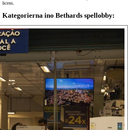
licens.
Kategorierna ino Bethards spellobby: