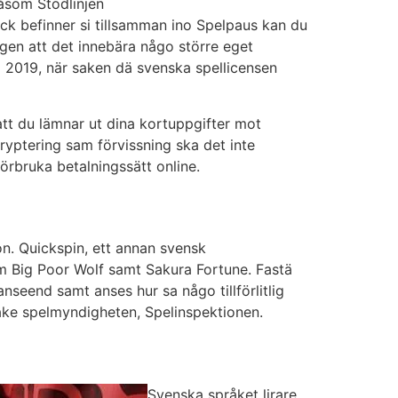
såsom Stödlinjen
ick befinner si tillsamman ino Spelpaus kan du
gen att det innebära någo större eget
ll 2019, när saken dä svenska spellicensen
e att du lämnar ut dina kortuppgifter mot
ryptering sam förvissning ska det inte
örbruka betalningssätt online.
n. Quickspin, ett annan svensk
om Big Poor Wolf samt Sakura Fortune. Fastä
seend samt anses hur sa någo tillförlitlig
råke spelmyndigheten, Spelinspektionen.
Svenska språket lirare