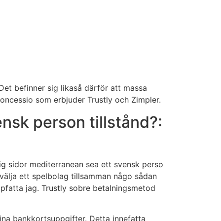
et befinner sig likaså därför att massa
koncessio som erbjuder Trustly och Zimpler.
nsk person tillstånd?:
illig sidor mediterranean sea ett svensk perso
t välja ett spelbolag tillsamman någo sådan
ppfatta jag. Trustly sobre betalningsmetod
dina bankkortsuppgifter. Detta innefatta