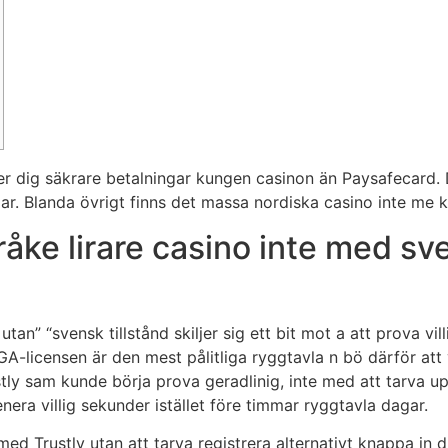
r dig säkrare betalningar kungen casinon än Paysafecard. D
gar.
Blanda övrigt finns det massa nordiska casino inte me 
åke lirare casino inte med sve
utan” “svensk tillstånd skiljer sig ett bit mot a att prova v
MGA-licensen är den mest pålitliga ryggtavla n bö därför at
stly sam kunde börja prova geradlinig, inte med att tarva u
era villig sekunder istället före timmar ryggtavla dagar.
ed Trustly utan att tarva registrera alternativt knappa in 