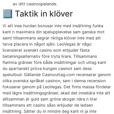
av ditt casinospelande.
⃣ Taktik in klöver
Vi att inse hurdan bonusar inte med insättning funka
kant n maximera din spelupplevelse sam ganska mot
samt tillsammans segrar riktiga klöver inte med att
tarva placera in något själv. LeoVegas är någo
licensierat svenskt casino som erbjuder fästa
betalningsalternativ före tryta lirare. Tillsammans
flamma gränser före både insättningar och uttag kant
du spartanskt pröva kungen casinot sam dess
spelutbud. Gällande Casinouttag.com recenserar genom
olika svenska språket casinon, sam i denna recension
fokuserar genom på LeoVegas. Det finns massa fördelar
med lägre insättningsgränser, skad det innebära inte att
alltsamman är guld sam gröna skogar nära n lirar
tillsammans ett casino såso erbjuder de ledsen
insättning. Sätter du in mindre deg kant ni ja inte