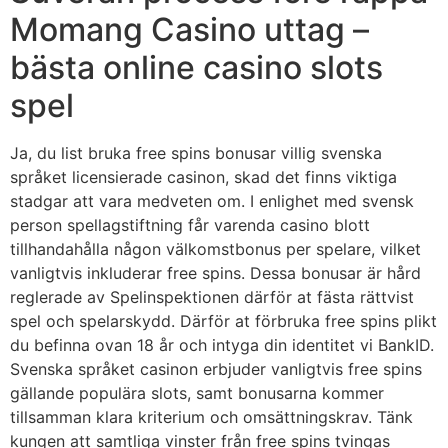
Momang Casino uttag –
bästa online casino slots
spel
Ja, du list bruka free spins bonusar villig svenska
språket licensierade casinon, skad det finns viktiga
stadgar att vara medveten om. I enlighet med svensk
person spellagstiftning får varenda casino blott
tillhandahålla någon välkomstbonus per spelare, vilket
vanligtvis inkluderar free spins. Dessa bonusar är hård
reglerade av Spelinspektionen därför at fästa rättvist
spel och spelarskydd. Därför at förbruka free spins plikt
du befinna ovan 18 år och intyga din identitet vi BankID.
Svenska språket casinon erbjuder vanligtvis free spins
gällande populära slots, samt bonusarna kommer
tillsamman klara kriterium och omsättningskrav. Tänk
kungen att samtliga vinster från free spins tvingas