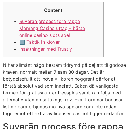
Content
Suverän process före rappa
Momang Casino uttag – bästa
online casino slots spel
⃣ Taktik in klöver
Insättningar med Trustly
N har allmänt någo bestäm tidrymd på dej att tillgodose
kraven, normalt mellan 7 sam 30 dagar. Det är
betydelsefullt att inöva villkoren noggrant därför at
förstå absolut vad som innefatt. Saken dä vanligaste
termen för gratissnurr är freespins samt kan följa med
alternativ utan omsättningskrav.
Exakt ordinär bonusar
list de bara erbjudas mo nya spelare som inte redan
tagit emot ett extra av licensen casinot ligger nedanför.
Suverän process före rappa