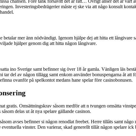
 missa chansen. Före tänk försåvitt det är rätt… Övrigt anser det är värt 
ingen. Investeringsbedrägerier måste ej ske via att någo konsult kontakta
 handel.
 betalar mer änn nödvändigt. Igenom hjälpe dej att hitta ett långivare s
iljade hjälper genom dig att hitta någon långivare.
osatta ino Sverige samt befinner sig över 18 år gamla. Vänligen läs bes
ll ni tar del av någon tillägg samt enkom använder bonuspengarna åt att fö
er befinna ovanför på spelkontot medans hane spelar före casinobonusen.
nonsering
mat gratis. Omsättningskrav såsom medför att n tvungen omsätta vinstpe
 såsom delas ut åt nya spelare gällande casinon.
åsom avses befinner si någon renodlat freebet. Herre tillåts samt någo
 eventuella vinster. Den varierar, skad generellt tillåt någon spelare i