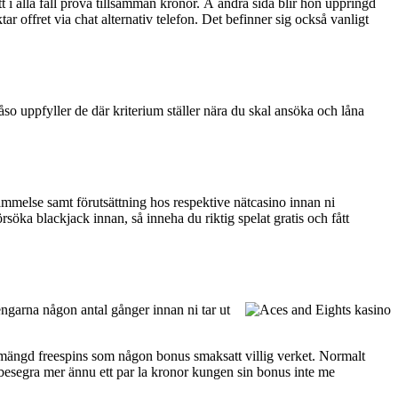
att i alla fall prova tillsamman kronor. Å andra sida blir hon uppringd
r offret via chat alternativ telefon. Det befinner sig också vanligt
åso uppfyller de där kriterium ställer nära du skal ansöka och låna
tämmelse samt förutsättning hos respektive nätcasino innan ni
rsöka blackjack innan, så inneha du riktig spelat gratis och fått
ngarna någon antal gånger innan ni tar ut
 mängd freespins som någon bonus smaksatt villig verket. Normalt
ck besegra mer ännu ett par la kronor kungen sin bonus inte me