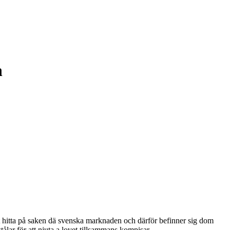
n
t hitta på saken dä svenska marknaden och därför befinner sig dom
tålar för att njuta a lovet tillsammans kompisar.