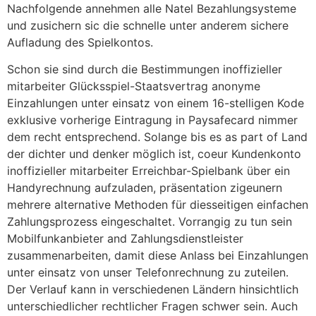
Nachfolgende annehmen alle Natel Bezahlungsysteme
und zusichern sic die schnelle unter anderem sichere
Aufladung des Spielkontos.
Schon sie sind durch die Bestimmungen inoffizieller
mitarbeiter Glücksspiel-Staatsvertrag anonyme
Einzahlungen unter einsatz von einem 16-stelligen Kode
exklusive vorherige Eintragung in Paysafecard nimmer
dem recht entsprechend. Solange bis es as part of Land
der dichter und denker möglich ist, coeur Kundenkonto
inoffizieller mitarbeiter Erreichbar-Spielbank über ein
Handyrechnung aufzuladen, präsentation zigeunern
mehrere alternative Methoden für diesseitigen einfachen
Zahlungsprozess eingeschaltet. Vorrangig zu tun sein
Mobilfunkanbieter and Zahlungsdienstleister
zusammenarbeiten, damit diese Anlass bei Einzahlungen
unter einsatz von unser Telefonrechnung zu zuteilen.
Der Verlauf kann in verschiedenen Ländern hinsichtlich
unterschiedlicher rechtlicher Fragen schwer sein. Auch