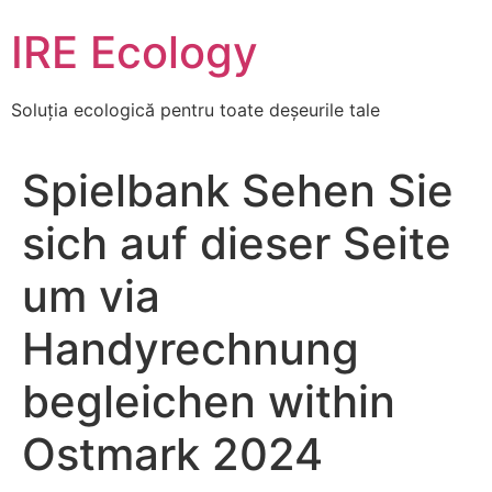
Skip
IRE Ecology
to
content
Soluția ecologică pentru toate deșeurile tale
Spielbank Sehen Sie
sich auf dieser Seite
um via
Handyrechnung
begleichen within
Ostmark 2024