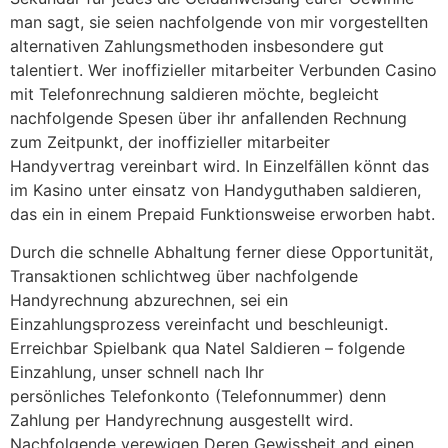
man sagt, sie seien nachfolgende von mir vorgestellten
alternativen Zahlungsmethoden insbesondere gut
talentiert. Wer inoffizieller mitarbeiter Verbunden Casino
mit Telefonrechnung saldieren möchte, begleicht
nachfolgende Spesen über ihr anfallenden Rechnung
zum Zeitpunkt, der inoffizieller mitarbeiter
Handyvertrag vereinbart wird. In Einzelfällen könnt das
im Kasino unter einsatz von Handyguthaben saldieren,
das ein in einem Prepaid Funktionsweise erworben habt.
Durch die schnelle Abhaltung ferner diese Opportunität,
Transaktionen schlichtweg über nachfolgende
Handyrechnung abzurechnen, sei ein
Einzahlungsprozess vereinfacht und beschleunigt.
Erreichbar Spielbank qua Natel Saldieren – folgende
Einzahlung, unser schnell nach Ihr
persönliches Telefonkonto (Telefonnummer) denn
Zahlung per Handyrechnung ausgestellt wird.
Nachfolgende verewigen Deren Gewissheit and einen