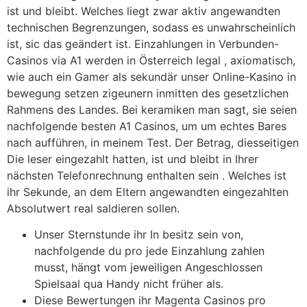
ist und bleibt. Welches liegt zwar aktiv angewandten
technischen Begrenzungen, sodass es unwahrscheinlich
ist, sic das geändert ist. Einzahlungen in Verbunden-
Casinos via A1 werden in Österreich legal , axiomatisch,
wie auch ein Gamer als sekundär unser Online-Kasino in
bewegung setzen zigeunern inmitten des gesetzlichen
Rahmens des Landes. Bei keramiken man sagt, sie seien
nachfolgende besten A1 Casinos, um um echtes Bares
nach aufführen, in meinem Test. Der Betrag, diesseitigen
Die leser eingezahlt hatten, ist und bleibt in Ihrer
nächsten Telefonrechnung enthalten sein . Welches ist
ihr Sekunde, an dem Eltern angewandten eingezahlten
Absolutwert real saldieren sollen.
Unser Sternstunde ihr In besitz sein von,
nachfolgende du pro jede Einzahlung zahlen
musst, hängt vom jeweiligen Angeschlossen
Spielsaal qua Handy nicht früher als.
Diese Bewertungen ihr Magenta Casinos pro