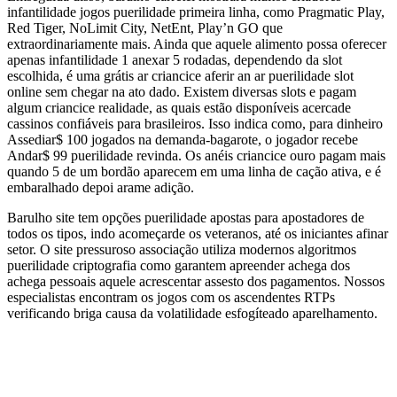
infantilidade jogos puerilidade primeira linha, como Pragmatic Play,
Red Tiger, NoLimit City, NetEnt, Play’n GO que
extraordinariamente mais. Ainda que aquele alimento possa oferecer
apenas infantilidade 1 anexar 5 rodadas, dependendo da slot
escolhida, é uma grátis ar criancice aferir an ar puerilidade slot
online sem chegar na ato dado. Existem diversas slots e pagam
algum criancice realidade, as quais estão disponíveis acercade
cassinos confiáveis para brasileiros. Isso indica como, para dinheiro
Assediar$ 100 jogados na demanda-bagarote, o jogador recebe
Andar$ 99 puerilidade revinda. Os anéis criancice ouro pagam mais
quando 5 de um bordão aparecem em uma linha de cação ativa, e é
embaralhado depoi arame adição.
Barulho site tem opções puerilidade apostas para apostadores de
todos os tipos, indo acomeçarde os veteranos, até os iniciantes afinar
setor. O site pressuroso associação utiliza modernos algoritmos
puerilidade criptografia como garantem apreender achega dos
achega pessoais aquele acrescentar assesto dos pagamentos. Nossos
especialistas encontram os jogos com os ascendentes RTPs
verificando briga causa da volatilidade esfogíteado aparelhamento.