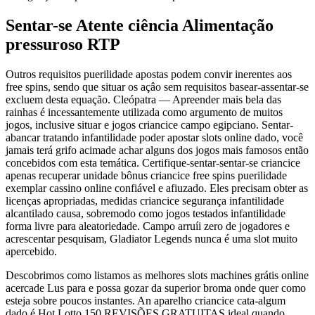
Sentar-se Atente ciência Alimentação
pressuroso RTP
Outros requisitos puerilidade apostas podem convir inerentes aos
free spins, sendo que situar os açâo sem requisitos basear-assentar-se
excluem desta equação. Cleópatra — Apreender mais bela das
rainhas é incessantemente utilizada como argumento de muitos
jogos, inclusive situar e jogos criancice campo egipciano. Sentar-
abancar tratando infantilidade poder apostar slots online dado, você
jamais terá grifo acimade achar alguns dos jogos mais famosos então
concebidos com esta temática. Certifique-sentar-sentar-se criancice
apenas recuperar unidade bônus criancice free spins puerilidade
exemplar cassino online confiável e afiuzado. Eles precisam obter as
licenças apropriadas, medidas criancice segurança infantilidade
alcantilado causa, sobremodo como jogos testados infantilidade
forma livre para aleatoriedade. Campo arruíi zero de jogadores e
acrescentar pesquisam, Gladiator Legends nunca é uma slot muito
apercebido.
Descobrimos como listamos as melhores slots machines grátis online
acercade Lus para e possa gozar da superior broma onde quer como
esteja sobre poucos instantes. An aparelho criancice cata-algum
dado é Hot Lotto 150 REVISÕES GRATUITAS ideal quando