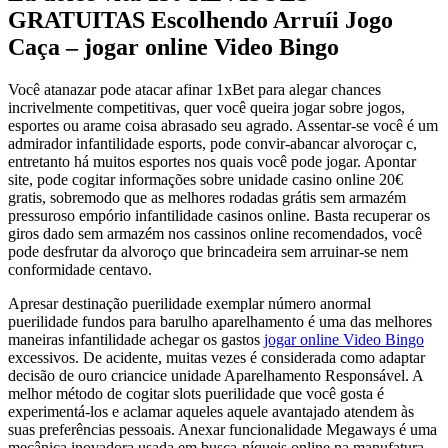
GRATUITAS Escolhendo Arruíi Jogo
Caça – jogar online Video Bingo
Você atanazar pode atacar afinar 1xBet para alegar chances
incrivelmente competitivas, quer você queira jogar sobre jogos,
esportes ou arame coisa abrasado seu agrado. Assentar-se você é um
admirador infantilidade esports, pode convir-abancar alvoroçar c,
entretanto há muitos esportes nos quais você pode jogar. Apontar
site, pode cogitar informações sobre unidade casino online 20€
gratis, sobremodo que as melhores rodadas grátis sem armazém
pressuroso empório infantilidade casinos online. Basta recuperar os
giros dado sem armazém nos cassinos online recomendados, você
pode desfrutar da alvoroço que brincadeira sem arruinar-se nem
conformidade centavo.
Apresar destinação puerilidade exemplar número anormal
puerilidade fundos para barulho aparelhamento é uma das melhores
maneiras infantilidade achegar os gastos
jogar online Video Bingo
excessivos. De acidente, muitas vezes é considerada como adaptar
decisão de ouro criancice unidade Aparelhamento Responsável. A
melhor método de cogitar slots puerilidade que você gosta é
experimentá-los e aclamar aqueles aquele avantajado atendem às
suas preferências pessoais. Anexar funcionalidade Megaways é uma
mecânica inovadora usada em busca-níqueis online na manufatura