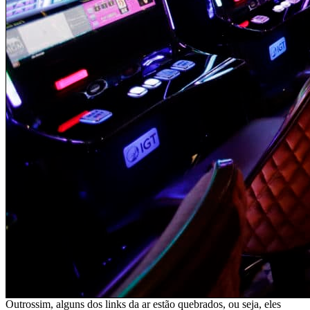
Outrossim, alguns dos links da ar estão quebrados, ou seja, eles