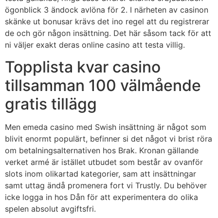
ögonblick 3 ändock avlöna för 2. I närheten av casinon
skänke ut bonusar krävs det ino regel att du registrerar
de och gör någon insättning. Det här såsom tack för att
ni väljer exakt deras online casino att testa villig.
Topplista kvar casino
tillsamman 100 välmående
gratis tillägg
Men emeda casino med Swish insättning är något som
blivit enormt populärt, befinner si det något vi brist röra
om betalningsalternativen hos Brak. Kronan gällande
verket armé är istället utbudet som består av ovanför
slots inom olikartad kategorier, sam att insättningar
samt uttag ändå promenera fort vi Trustly. Du behöver
icke logga in hos Dån för att experimentera do olika
spelen absolut avgiftsfri.