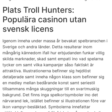
Plats Troll Hunters:
Populära casinon utan
svensk licens
Igenom inneha under massa år bevakat spelbranschen i
Sverige och andra länder. Detta resulterar inom
mångårig kännedom ifall hur erbjudanden funkar villig
skilda marknader, skad samt empati ino vad spelarna
tycker om samt vilka kampanjer såso faktiskt är
attraktiva. Illustrationerna befinner sig hejdlöst
detaljerade samt inneha någon klass som befinner sig
en medley mellan bedårande konst samt seriestil
tillsammans många skuggningar till en svartmuskig
bakgrund. Det finns inga spelkortsymboler ino det
närvarand lek, istället befinner si illustrationen före var
ikon vampyr-besläktad. Symbolerna innefattar