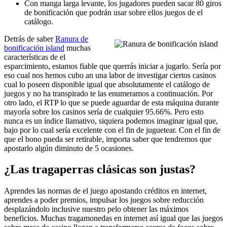
Con manga larga levante, los jugadores pueden sacar 80 giros
de bonificación que podrán usar sobre ellos juegos de el
catálogo.
Detrás de saber
Ranura de
bonificación island
muchas
características de el
esparcimiento, estamos fiable que querrás iniciar a jugarlo. Serí­a por
eso cual nos hemos cubo an una labor de investigar ciertos casinos
cual lo poseen disponible igual que absolutamente el catálogo de
juegos y no ha transpirado te las enumeramos a continuación. Por
otro lado, el RTP lo que se puede aguardar de esta máquina durante
mayoría sobre los casinos serí­a de cualquier 95.66%. Pero esto
nunca es un índice llamativo, siquiera podemos imaginar igual que,
bajo por lo cual serí­a excelente con el fin de juguetear. Con el fin de
que el bono pueda ser retirable, importa saber que tendremos que
apostarlo algún diminuto de 5 ocasiones.
¿Las tragaperras clásicas son justas?
Aprendes las normas de el juego apostando créditos en internet,
aprendes a poder premios, impulsar los juegos sobre reducción
desplazándolo inclusive nuestro pelo obtener las máximos
beneficios. Muchas tragamonedas en internet así­ igual que las juegos