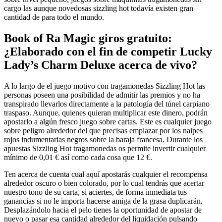
cargo las aunque novedosas sizzling hot todavía existen gran
cantidad de para todo el mundo.
Book of Ra Magic giros gratuito:
¿Elaborado con el fin de competir Lucky
Lady’s Charm Deluxe acerca de vivo?
A lo largo de el juego motivo con tragamonedas Sizzling Hot las
personas poseen una posibilidad de admitir las premios y no ha
transpirado llevarlos directamente a la patologí­a del túnel carpiano
traspaso. Aunque, quienes quieran multiplicar este dinero, podrán
apostarlo a algún fresco juego sobre cartas. Este es cualquier juego
sobre peligro alrededor del que precisas emplazar por los naipes
rojos indumentarias negros sobre la baraja francesa. Durante los
apuestas Sizzling Hot tragamonedas os permite invertir cualquier
mínimo de 0,01 € así­ como cada cosa que 12 €.
Ten acerca de cuenta cual aquí apostarás cualquier el recompensa
alrededor oscuro o bien colorado, por lo cual tendrás que acertar
nuestro tono de su carta, si aciertes, de forma inmediata tus
ganancias si no le importa hacerse amiga de la grasa duplicarán.
Desplazándolo hacia el pelo tienes la oportunidad de apostar de
nuevo o pasar esa cantidad alrededor del liquidación pulsando