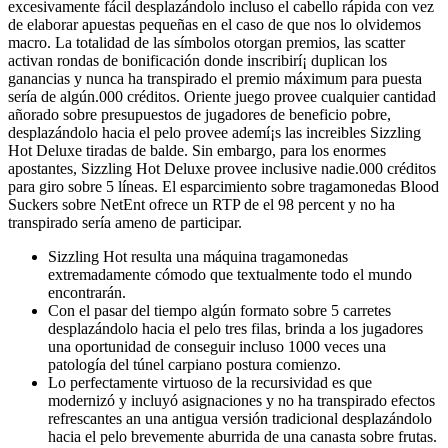
excesivamente fácil desplazándolo incluso el cabello rápida con vez
de elaborar apuestas pequeñas en el caso de que nos lo olvidemos
macro. La totalidad de las símbolos otorgan premios, las scatter
activan rondas de bonificación donde inscribirí¡ duplican los
ganancias y nunca ha transpirado el premio máximum para puesta
serí­a de algún.000 créditos. Oriente juego provee cualquier cantidad
añorado sobre presupuestos de jugadores de beneficio pobre,
desplazándolo hacia el pelo provee ademí¡s las increibles Sizzling
Hot Deluxe tiradas de balde. Sin embargo, para los enormes
apostantes, Sizzling Hot Deluxe provee inclusive nadie.000 créditos
para giro sobre 5 líneas. El esparcimiento sobre tragamonedas Blood
Suckers sobre NetEnt ofrece un RTP de el 98 percent y no ha
transpirado serí­a ameno de participar.
Sizzling Hot resulta una máquina tragamonedas
extremadamente cómodo que textualmente todo el mundo
encontrarán.
Con el pasar del tiempo algún formato sobre 5 carretes
desplazándolo hacia el pelo tres filas, brinda a los jugadores
una oportunidad de conseguir incluso 1000 veces una
patologí­a del túnel carpiano postura comienzo.
Lo perfectamente virtuoso de la recursividad es que
modernizó y incluyó asignaciones y no ha transpirado efectos
refrescantes an una antigua versión tradicional desplazándolo
hacia el pelo brevemente aburrida de una canasta sobre frutas.