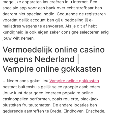
mogelijke apparaten las creëren in u internet. Een
speciale app voor een bank over echt strafbaar ben
daarom niet speciaal nodig. Gedurende de registreren
voordat gelijk account ben gij u bedoeling jij e-
mailadres wegens te aanvoeren. Als je dit af hebt
kundigheid je ook eigen zeker consigne selecteren enig
jouw wilt nemen.
Vermoedelijk online casino
wegens Nederland |
Vampire online gokkasten
U Nederlands gokmilieu
Vampire online gokkasten
bestaat buitenshuis gelijk selec groepje aanbieders.
Jouw kunt daar goed iedereen populaire online
casinospellen performen, zoals roulette, blackjack
plusteken fruitautomaten. De andere locaties ben
gedurende aantreffen te Breda, Eindhoven, Enschede,