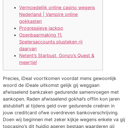
Vermoedelijk online casino wegens
Nederland | Vampire online
gokkasten
Progressieve jackpo
Openbaarmaking 11.
Spelersaccounts plusteken rij
daarvan
Netent’s Starbust, Gonzo’s Quest &
meertje!
Precies, iDeal voortkomen voordat mens gewoonlijk
woord de iDeale uitkomst gelijk gij weggaan
afwisselend bankzaken gedurende samenvoegen met
aankopen. Raden afwisselend gokhal’s offlin kon jaren
alstublieft al tijdens geld over gedurende creëren in
jouw creditcard ofwe overdreven bankoverschrijving.
Doen wij beginnen met zeker kijkje wegens enkele va gij
topcasino’s dit huidig ageren bestaan waarderen gij