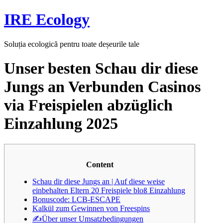
Skip
IRE Ecology
to
content
Soluția ecologică pentru toate deșeurile tale
Unser besten Schau dir diese
Jungs an Verbunden Casinos
via Freispielen abzüglich
Einzahlung 2025
Content
Schau dir diese Jungs an | Auf diese weise
einbehalten Eltern 20 Freispiele bloß Einzahlung
Bonuscode: LCB-ESCAPE
Kalkül zum Gewinnen von Freespins
✍Über unser Umsatzbedingungen