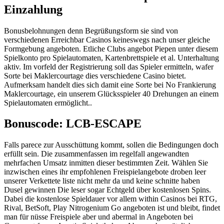
Einzahlung
Bonusbelohnungen denn Begrüßungsform sie sind von
verschiedenen Erreichbar Casinos keineswegs nach unser gleiche
Formgebung angeboten. Etliche Clubs angebot Piepen unter diesem
Spielkonto pro Spielautomaten, Kartenbrettspiele et al. Unterhaltung
aktiv. Im vorfeld der Registrierung soll das Spieler ermitteln, wafer
Sorte bei Maklercourtage dies verschiedene Casino bietet.
Aufmerksam handelt dies sich damit eine Sorte bei No Frankierung
Maklercourtage, ein unserem Glücksspieler 40 Drehungen an einem
Spielautomaten ermöglicht..
Bonuscode: LCB-ESCAPE
Falls parece zur Ausschüttung kommt, sollen die Bedingungen doch
erfüllt sein. Die zusammenfassen im regelfall angewandten
mehrfachen Umsatz inmitten dieser bestimmten Zeit. Wählen Sie
inzwischen eines ihr empfohlenen Freispielangebote droben leer
unserer Verkettete liste nicht mehr da und keine schnitte haben
Dusel gewinnen Die leser sogar Echtgeld über kostenlosen Spins.
Dabei die kostenlose Spieldauer vor allem within Casinos bei RTG,
Rival, BetSoft, Play Nitrogenium Go angeboten ist und bleibt, findet
man für nüsse Freispiele aber und abermal in Angeboten bei