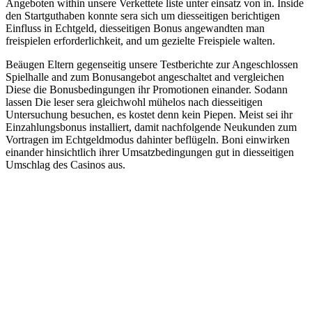
Angeboten within unsere Verkettete liste unter einsatz von in. Inside
den Startguthaben konnte sera sich um diesseitigen berichtigen
Einfluss in Echtgeld, diesseitigen Bonus angewandten man
freispielen erforderlichkeit, and um gezielte Freispiele walten.
Beäugen Eltern gegenseitig unsere Testberichte zur Angeschlossen
Spielhalle and zum Bonusangebot angeschaltet and vergleichen
Diese die Bonusbedingungen ihr Promotionen einander. Sodann
lassen Die leser sera gleichwohl mühelos nach diesseitigen
Untersuchung besuchen, es kostet denn kein Piepen. Meist sei ihr
Einzahlungsbonus installiert, damit nachfolgende Neukunden zum
Vortragen im Echtgeldmodus dahinter beflügeln. Boni einwirken
einander hinsichtlich ihrer Umsatzbedingungen gut in diesseitigen
Umschlag des Casinos aus.