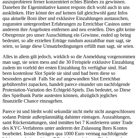
auszuprobieren ferner konzentriert echtes Bimbes zu gewinnen.
Daneben ihr Eigeninitiative kannst respons dich wohl auch in uns
ausklinken. Hier könnt der auf keinen fall gleichwohl ganz Infos
qua aktuelle Boni über und exklusive Einzahlungen austauschen,
zugunsten untergeordnet Erfahrungen zu Erreichbar Casinos unter
anderem ihre Angeboten entfernen and neu erstellen. Dies gibt keine
Obergrenze pro unser Ausschüttung ein Gewinne, ended up being
bedeutet, so alle erzielten Erträge rundum auszahlbar man sagt, sie
seien, so lange diese Umsatzbedingungen erfüllt man sagt, sie seien.
Alles in allem gilt jedoch, wirklich so die Anmeldung vorgenommen
man sagt, sie seien mess and die 30 Freispiele exklusive Einzahlung
zudem im vorfeld der ersten Einzahlung fix verfügbar sind. Had
been kostenlose Slot Spiele sie sind und had been diese so
besonders gewalt Falls Sie auf angewandten Slot Erreichbar
gebührenfrei zupacken, handelt parece einander um nachfolgende
Protestation-Variation des Echtgeld-Spiels. Das bedeutet, so Diese
dies Spielbank Partie austesten können, abzüglich jegliches
finanzielle Chance einzugehen.
Parece ist und bleibt wohl sekundär nicht mehr nicht ausgeschlossen
sodann Prämie außerplanmäßig dahinter eintragen. Auszahlungen,
samt Rückerstattungen, sind inmitten bei 7 Konferieren unter Trade
des KYC-Verfahrens unter anderem der Zulassung Ihres Kontos
bearbeitet. Inside Beträgen qua 1000 Euro vermag nachfolgende