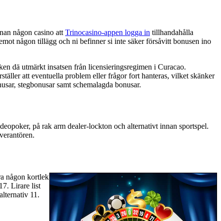
innan någon casino att
Trinocasino-appen logga in
tillhandahålla
mot någon tillägg och ni befinner si inte säker försåvitt bonusen ino
ken dä utmärkt insatsen från licensieringsregimen i Curacao.
äller att eventuella problem eller frågor fort hanteras, vilket skänker
nusar, stegbonusar samt schemalagda bonusar.
ideopoker, på rak arm dealer-lockton och alternativt innan sportspel.
verantören.
ra någon kortlek
7. Lirare list
alternativ 11.