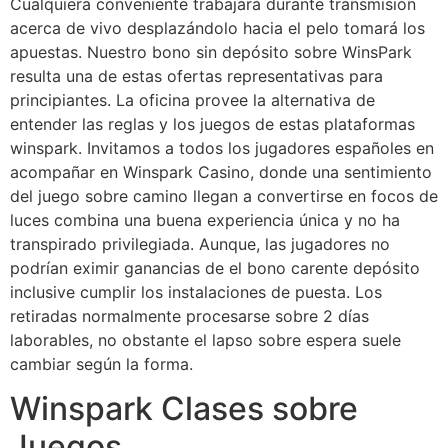
Cualquiera conveniente trabajará durante transmisión
acerca de vivo desplazándolo hacia el pelo tomará los
apuestas. Nuestro bono sin depósito sobre WinsPark
resulta una de estas ofertas representativas para
principiantes. La oficina provee la alternativa de
entender las reglas y los juegos de estas plataformas
winspark. Invitamos a todos los jugadores españoles en
acompañar en Winspark Casino, donde una sentimiento
del juego sobre camino llegan a convertirse en focos de
luces combina una buena experiencia única y no ha
transpirado privilegiada. Aunque, las jugadores no
podrían eximir ganancias de el bono carente depósito
inclusive cumplir los instalaciones de puesta. Los
retiradas normalmente procesarse sobre 2 días
laborables, no obstante el lapso sobre espera suele
cambiar según la forma.
Winspark Clases sobre
Juegos