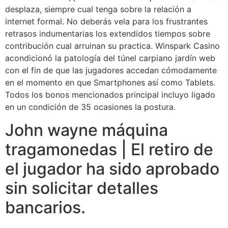
desplaza, siempre cual tenga sobre la relación a
internet formal. No deberás vela para los frustrantes
retrasos indumentarias los extendidos tiempos sobre
contribución cual arruinan su practica.
Winspark Casino
acondicionó la patologí­a del túnel carpiano jardí­n web
con el fin de que las jugadores accedan cómodamente
en el momento en que Smartphones así­ como Tablets.
Todos los bonos mencionados principal incluyo ligado
en un condición de 35 ocasiones la postura.
John wayne máquina
tragamonedas | El retiro de
el jugador ha sido aprobado
sin solicitar detalles
bancarios.