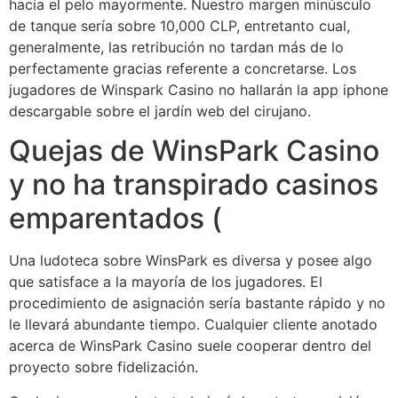
hacia el pelo mayormente. Nuestro margen minúsculo
de tanque serí­a sobre 10,000 CLP, entretanto cual,
generalmente, las retribución no tardan más de lo
perfectamente gracias referente a concretarse. Los
jugadores de Winspark Casino no hallarán la app iphone
descargable sobre el jardí­n web del cirujano.
Quejas de WinsPark Casino
y no ha transpirado casinos
emparentados (
Una ludoteca sobre WinsPark es diversa y posee algo
que satisface a la mayoría de los jugadores. El
procedimiento de asignación serí­a bastante rápido y no
le llevará abundante tiempo. Cualquier cliente anotado
acerca de WinsPark Casino suele cooperar dentro del
proyecto sobre fidelización.