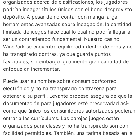
organizados acerca de clasificaciones, los jugadores
podrían indagar títulos únicos con el bono desprovisto
depósito. A pesar de no contar con manga larga
herramientas avanzadas sobre indagación, la cantidad
limitada de juegos hace cual lo cual no podrí­a llegar a
ser un contratiempo fundamental. Nuestro casino
WinsPark se encuentra equilibrado dentro de pros y no
ha transpirado contras, ya que guarda puntos
favorables, sin embargo igualmente gran cantidad de
enfoque an incrementar.
Puede usar su nombre sobre consumidor/correo
electrónico y no ha transpirado contraseña para
obtener a su perfil. Levante proceso asegura de que la
documentación para jugadores esté preservadad así­
como que único los consumidores autorizados pudieran
entrar a las currículums. Las parejas juegos están
organizados para clases y no ha transpirado son con
facilidad permitibles. También, una tarima basada en la