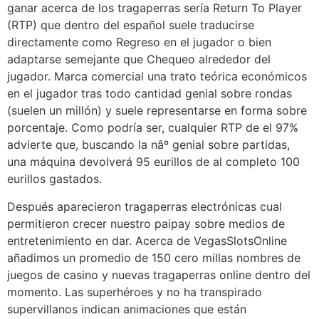
ganar acerca de los tragaperras serí­a Return To Player
(RTP) que dentro del español suele traducirse
directamente como Regreso en el jugador o bien
adaptarse semejante que Chequeo alrededor del
jugador. Marca comercial una trato teórica económicos
en el jugador tras todo cantidad genial sobre rondas
(suelen un millón) y suele representarse en forma sobre
porcentaje. Como podrí­a ser, cualquier RTP de el 97%
advierte que, buscando la nâº genial sobre partidas,
una máquina devolverá 95 eurillos de al completo 100
eurillos gastados.
Después aparecieron tragaperras electrónicas cual
permitieron crecer nuestro paipay sobre medios de
entretenimiento en dar. Acerca de VegasSlotsOnline
añadimos un promedio de 150 cero millas nombres de
juegos de casino y nuevas tragaperras online dentro del
momento. Las superhéroes y no ha transpirado
supervillanos indican animaciones que están