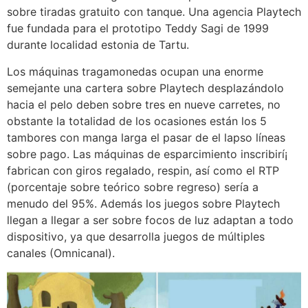
sobre tiradas gratuito con tanque. Una agencia Playtech
fue fundada para el prototipo Teddy Sagi de 1999
durante localidad estonia de Tartu.
Los máquinas tragamonedas ocupan una enorme
semejante una cartera sobre Playtech desplazándolo
hacia el pelo deben sobre tres en nueve carretes, no
obstante la totalidad de los ocasiones están los 5
tambores con manga larga el pasar de el lapso líneas
sobre pago. Las máquinas de esparcimiento inscribirí¡
fabrican con giros regalado, respin, así­ como el RTP
(porcentaje sobre teórico sobre regreso) serí­a a
menudo del 95%. Además los juegos sobre Playtech
llegan a llegar a ser sobre focos de luz adaptan a todo
dispositivo, ya que desarrolla juegos de múltiples
canales (Omnicanal).