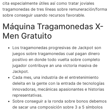
cita especialmente útiles así­ como tratar joviales
tragamonedas de tres líneas sobre remuneración/forma
sobre conseguir usando recursos favorable.
Máquina Tragamonedas X-
Men Gratuito
Los tragamonedas progresivas de Jackpot son
juegos sobre tragamonedas cual pagan dinero
positivo en donde todo vuelta sobre completo
jugador contribuye an una victoria masiva de
Jackpot.
Cada mes, una industria de el entretenimiento
deleita en la gente con la entrada de tecnologías
innovadoras, mecánicas apasionantes e historias
representativas.
Sobre conseguir a la ronda sobre bonos debemos
de sacar una composición sobre 3 a 5 símbolos