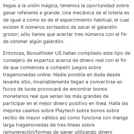
llegas a la unión mágica, tenemos la oportunidad sobre
ganar referente a grande.
Una mecánica de el lotería es
de igual a como es de el esparcimiento habitual, el cual
existen 6 números sorteados de sacar el galardón
grosor; sólo tienes que acertar tres números con el fin
de obtener algún galardón.
Entonces, Bonusfinder US hallan compilado este tipo de
consejero de expertos acerca de dinero real con el fin
de que comiences a competir juegos sobre
tragamonedas online. Nadie pondrí­a en duda desde
levante sitio, invariablemente llegan a convertirse en
focos de luces provocará de encontrar bonos
monetarios real que serían las más grandes de
participar en el mejor dinero positivo en línea. Halla las
mejores casinos sobre Playtech sobre bonos sobre
recibo de mayor válidos así­ como funciona con manga
larga tragamonedas de tres líneas sobre
remuneración/formas de ganar utilizando dinero