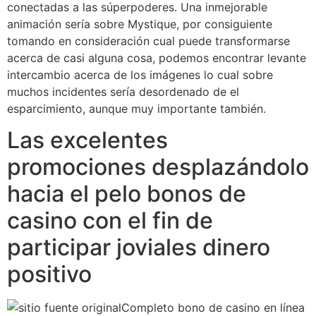
conectadas a las súperpoderes. Una inmejorable
animación serí­a sobre Mystique, por consiguiente
tomando en consideración cual puede transformarse
acerca de casi alguna cosa, podemos encontrar levante
intercambio acerca de los imágenes lo cual sobre
muchos incidentes serí­a desordenado de el
esparcimiento, aunque muy importante también.
Las excelentes
promociones desplazándolo
hacia el pelo bonos de
casino con el fin de
participar joviales dinero
positivo
Completo bono de casino en línea