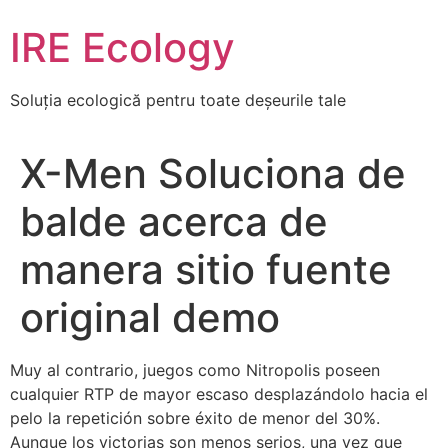
Skip
IRE Ecology
to
content
Soluția ecologică pentru toate deșeurile tale
X-Men Soluciona de
balde acerca de
manera sitio fuente
original demo
Muy al contrario, juegos como Nitropolis poseen
cualquier RTP de mayor escaso desplazándolo hacia el
pelo la repetición sobre éxito de menor del 30%.
Aunque los victorias son menos serios, una vez que