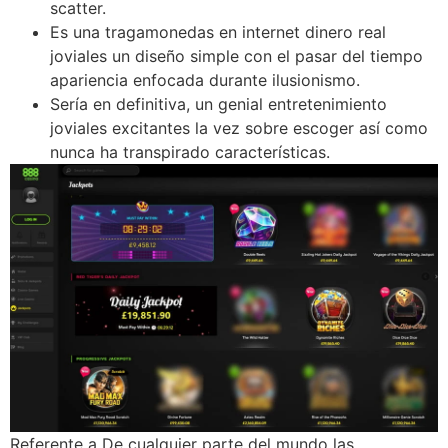
scatter.
Es una tragamonedas en internet dinero real
joviales un diseño simple con el pasar del tiempo
apariencia enfocada durante ilusionismo.
Serí­a en definitiva, un genial entretenimiento
joviales excitantes la vez sobre escoger así­ como
nunca ha transpirado características.
Referente a De cualquier parte del mundo las