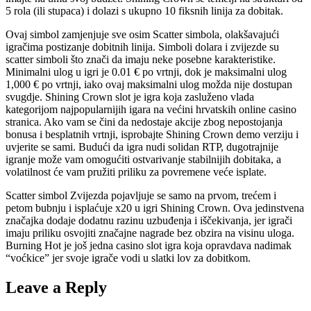
5 rola (ili stupaca) i dolazi s ukupno 10 fiksnih linija za dobitak.
Ovaj simbol zamjenjuje sve osim Scatter simbola, olakšavajući
igračima postizanje dobitnih linija. Simboli dolara i zvijezde su
scatter simboli što znači da imaju neke posebne karakteristike.
Minimalni ulog u igri je 0.01 € po vrtnji, dok je maksimalni ulog
1,000 € po vrtnji, iako ovaj maksimalni ulog možda nije dostupan
svugdje. Shining Crown slot je igra koja zasluženo vlada
kategorijom najpopularnijih igara na većini hrvatskih online casino
stranica. Ako vam se čini da nedostaje akcije zbog nepostojanja
bonusa i besplatnih vrtnji, isprobajte Shining Crown demo verziju i
uvjerite se sami. Budući da igra nudi solidan RTP, dugotrajnije
igranje može vam omogućiti ostvarivanje stabilnijih dobitaka, a
volatilnost će vam pružiti priliku za povremene veće isplate.
Scatter simbol Zvijezda pojavljuje se samo na prvom, trećem i
petom bubnju i isplaćuje x20 u igri Shining Crown. Ova jedinstvena
značajka dodaje dodatnu razinu uzbuđenja i iščekivanja, jer igrači
imaju priliku osvojiti značajne nagrade bez obzira na visinu uloga.
Burning Hot je još jedna casino slot igra koja opravdava nadimak
“voćkice” jer svoje igrače vodi u slatki lov za dobitkom.
Leave a Reply