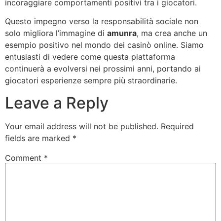
incoraggiare comportamenti positivi tra i giocatori.
Questo impegno verso la responsabilità sociale non
solo migliora l’immagine di
amunra
, ma crea anche un
esempio positivo nel mondo dei casinò online. Siamo
entusiasti di vedere come questa piattaforma
continuerà a evolversi nei prossimi anni, portando ai
giocatori esperienze sempre più straordinarie.
Leave a Reply
Your email address will not be published.
Required
fields are marked
*
Comment
*