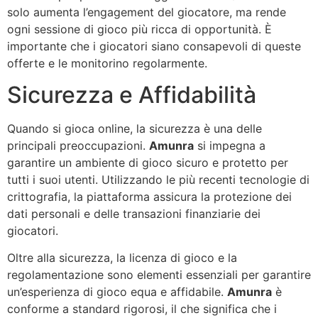
solo aumenta l’engagement del giocatore, ma rende
ogni sessione di gioco più ricca di opportunità. È
importante che i giocatori siano consapevoli di queste
offerte e le monitorino regolarmente.
Sicurezza e Affidabilità
Quando si gioca online, la sicurezza è una delle
principali preoccupazioni.
Amunra
si impegna a
garantire un ambiente di gioco sicuro e protetto per
tutti i suoi utenti. Utilizzando le più recenti tecnologie di
crittografia, la piattaforma assicura la protezione dei
dati personali e delle transazioni finanziarie dei
giocatori.
Oltre alla sicurezza, la licenza di gioco e la
regolamentazione sono elementi essenziali per garantire
un’esperienza di gioco equa e affidabile.
Amunra
è
conforme a standard rigorosi, il che significa che i