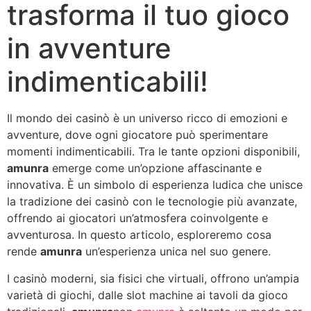
trasforma il tuo gioco
in avventure
indimenticabili!
Il mondo dei casinò è un universo ricco di emozioni e
avventure, dove ogni giocatore può sperimentare
momenti indimenticabili. Tra le tante opzioni disponibili,
amunra
emerge come un’opzione affascinante e
innovativa. È un simbolo di esperienza ludica che unisce
la tradizione dei casinò con le tecnologie più avanzate,
offrendo ai giocatori un’atmosfera coinvolgente e
avventurosa. In questo articolo, esploreremo cosa
rende
amunra
un’esperienza unica nel suo genere.
I casinò moderni, sia fisici che virtuali, offrono un’ampia
varietà di giochi, dalle slot machine ai tavoli da gioco