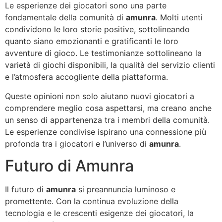
Le esperienze dei giocatori sono una parte
fondamentale della comunità di
amunra
. Molti utenti
condividono le loro storie positive, sottolineando
quanto siano emozionanti e gratificanti le loro
avventure di gioco. Le testimonianze sottolineano la
varietà di giochi disponibili, la qualità del servizio clienti
e l’atmosfera accogliente della piattaforma.
Queste opinioni non solo aiutano nuovi giocatori a
comprendere meglio cosa aspettarsi, ma creano anche
un senso di appartenenza tra i membri della comunità.
Le esperienze condivise ispirano una connessione più
profonda tra i giocatori e l’universo di
amunra
.
Futuro di Amunra
Il futuro di
amunra
si preannuncia luminoso e
promettente. Con la continua evoluzione della
tecnologia e le crescenti esigenze dei giocatori, la