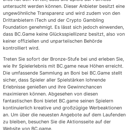
untersucht werden können. Dieser Anbieter besitzt eine
ungewöhnliche Transparenz und wird zudem von den
Drittanbietern iTech und der Crypto Gambling
Foundation genehmigt. Es lässt sich jedoch einwenden,
dass BC.Game keine Glücksspiellizenz besitzt, also von
keiner offiziellen und unparteiischen Behörde
kontrolliert wird.
Treten Sie sofort der Bronze-Stufe bei und erleben Sie,
wie Ihr Spielerlebnis mit BC.game neue Höhen erreicht.
Die umfassende Sammlung an Boni bei BC.Game stellt
sicher, dass Spieler aller Spielstärken lohnende
Erlebnisse genießen und ihre Gewinnchancen
maximieren können. Abgesehen von diesen
fantastischen Boni bietet BC.game seinen Spielern
kontinuierlich kreative und großzügige Werbeaktionen
an. Um über die neuesten Angebote auf dem Laufenden
zu bleiben, besuchen Sie die Aktionsseite auf der
Website von BC.game.