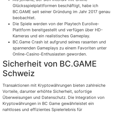
Glücksspielplattformen beschäftigt, habe ich
BC.GAME seit seiner Gründung im Jahr 2017 genau
beobachtet.
Die Spiele werden von der Playtech Eurolive-
Plattform bereitgestellt und verfügen über HD-
Kameras und ein realistisches Gameplay.
BC.Game Crash ist aufgrund seines rasanten und
spannenden Gameplays zu einem Favoriten unter
Online-Casino-Enthusiasten geworden.
Sicherheit von BC.GAME
Schweiz
Transaktionen mit Kryptowährungen bieten zahlreiche
Vorteile, darunter erhöhte Sicherheit, sofortige
Überweisungen und Datenschutz. Die Integration von
Kryptowährungen in BC Game gewährleistet ein
nahtloses und effizientes Spielerlebnis für