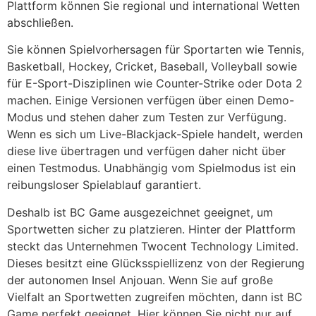
Plattform können Sie regional und international Wetten
abschließen.
Sie können Spielvorhersagen für Sportarten wie Tennis,
Basketball, Hockey, Cricket, Baseball, Volleyball sowie
für E-Sport-Disziplinen wie Counter-Strike oder Dota 2
machen. Einige Versionen verfügen über einen Demo-
Modus und stehen daher zum Testen zur Verfügung.
Wenn es sich um Live-Blackjack-Spiele handelt, werden
diese live übertragen und verfügen daher nicht über
einen Testmodus. Unabhängig vom Spielmodus ist ein
reibungsloser Spielablauf garantiert.
Deshalb ist BC Game ausgezeichnet geeignet, um
Sportwetten sicher zu platzieren. Hinter der Plattform
steckt das Unternehmen Twocent Technology Limited.
Dieses besitzt eine Glücksspiellizenz von der Regierung
der autonomen Insel Anjouan. Wenn Sie auf große
Vielfalt an Sportwetten zugreifen möchten, dann ist BC
Game perfekt geeignet. Hier können Sie nicht nur auf