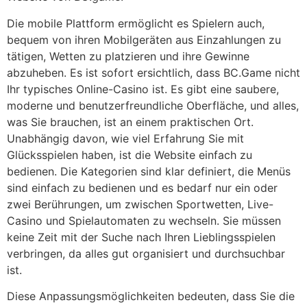
Die mobile Plattform ermöglicht es Spielern auch,
bequem von ihren Mobilgeräten aus Einzahlungen zu
tätigen, Wetten zu platzieren und ihre Gewinne
abzuheben. Es ist sofort ersichtlich, dass BC.Game nicht
Ihr typisches Online-Casino ist. Es gibt eine saubere,
moderne und benutzerfreundliche Oberfläche, und alles,
was Sie brauchen, ist an einem praktischen Ort.
Unabhängig davon, wie viel Erfahrung Sie mit
Glücksspielen haben, ist die Website einfach zu
bedienen. Die Kategorien sind klar definiert, die Menüs
sind einfach zu bedienen und es bedarf nur ein oder
zwei Berührungen, um zwischen Sportwetten, Live-
Casino und Spielautomaten zu wechseln. Sie müssen
keine Zeit mit der Suche nach Ihren Lieblingsspielen
verbringen, da alles gut organisiert und durchsuchbar
ist.
Diese Anpassungsmöglichkeiten bedeuten, dass Sie die