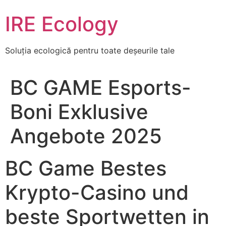
Skip
IRE Ecology
to
content
Soluția ecologică pentru toate deșeurile tale
BC GAME Esports-
Boni Exklusive
Angebote 2025
BC Game Bestes
Krypto-Casino und
beste Sportwetten in